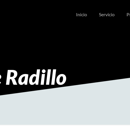
Inicio
Servicio
P
e Radillo