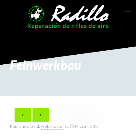
Feinwerkbau
Published by
webmaster
at
14 abril, 2012