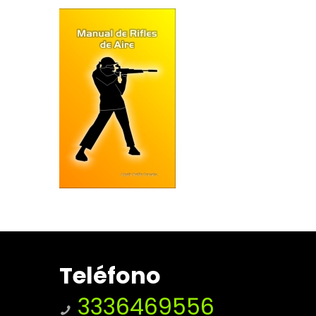
Teléfono
3336469556